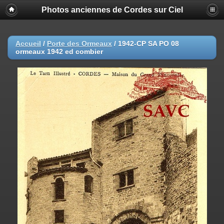
Photos anciennes de Cordes sur Ciel
Accueil
/
Porte des Ormeaux
/
1942-CP SA PO 08
ormeaux 1942 ed combier